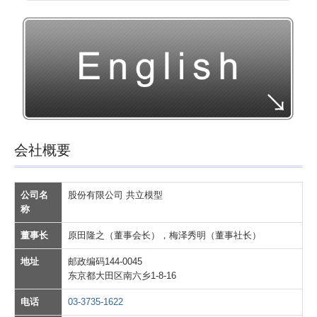
IT・その他
製作事例動画
オリジナル模型動画
サービス紹介動画
装置
試作実験研究
会社概要
展示体験装置
実験学習装置
公司名
股份有限公司 共立模型
称
各種表示装置
董事长
原田隆之（董事会长），梅泽秀明（董事社长）
音声映像装置
造形＆構造物
地址
邮政编码144-0045
东京都大田区南六乡1-8-16
記念品他
电话
03-3735-1622
工場紹介