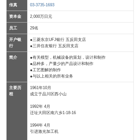
传真
03-3735-1693
見積もりから納品まで
资本金
2,000万日元
設備紹介
员工
29名
お問い合わせ
开户银
●三菱东京UFJ银行 五反田支店
行
●三井住友银行 五反田支店
ＦＡＱ－よくある質問
简介
●有关模型，机械设备的策划，设计和制作
●品种多，产量少的产品设计和制作
●工艺图解的制作
●与以上相关的所有业务
主要历
1961年10月
程
成立于品川区西小山
1992年 4月
迁址大田区南六乡1-18-16
1994年 4月
引进激光加工机