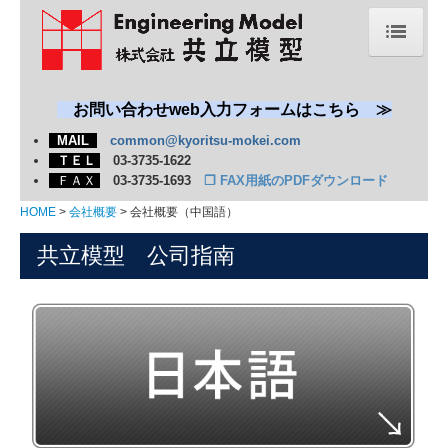
HOME
新着情報
お問い合わせweb入力フォームはこちら ≫
MAIL
common@kyoritsu-mokei.com
会社概要
ＴＥＬ
03-3735-1622
ＦＡＸ
03-3735-1693
❐
FAX用紙のPDFダウンロード
共立模型の強み
HOME
会社概要
会社概要（中国語）
模型・展示物
共立模型 公司指南
エネルギー・プラント・機械
自動車・船舶・航空宇宙
環境（焼却・リサイクル・水処理）
科学館・博物館
建築・土木
学習教材