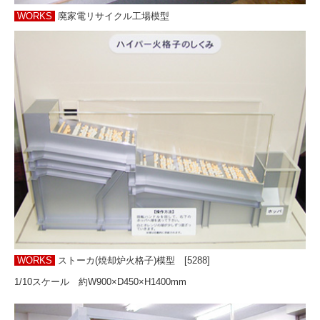
WORKS
廃家電リサイクル工場模型
WORKS
ストーカ(焼却炉火格子)模型 [5288]
1/10スケール 約W900×D450×H1400mm