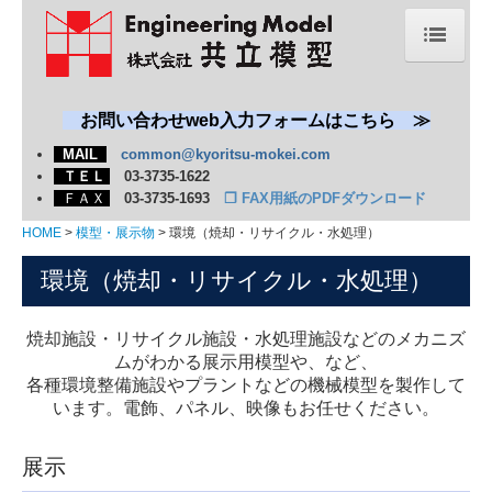
HOME
新着情報
お問い合わせweb入力フォームはこちら ≫
MAIL
common@kyoritsu-mokei.com
会社概要
ＴＥＬ
03-3735-1622
ＦＡＸ
03-3735-1693
❐
FAX用紙のPDFダウンロード
共立模型の強み
HOME
模型・展示物
環境（焼却・リサイクル・水処理）
模型・展示物
環境（焼却・リサイクル・水処理）
エネルギー・プラント・機械
自動車・船舶・航空宇宙
焼却施設・リサイクル施設・水処理施設などのメカニズ
ムがわかる展示用模型や、など、
環境（焼却・リサイクル・水処理）
各種環境整備施設やプラントなどの機械模型を製作して
科学館・博物館
います。電飾、パネル、映像もお任せください。
建築・土木
展示
学習教材