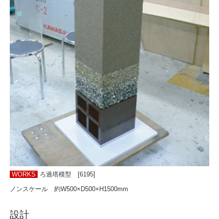
WORKS
ろ過塔模型 [6195]
ノンスケール 約W500×D500×H1500mm
設計