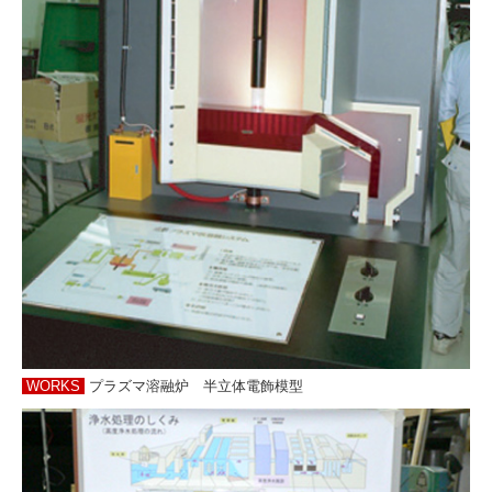
WORKS
プラズマ溶融炉 半立体電飾模型