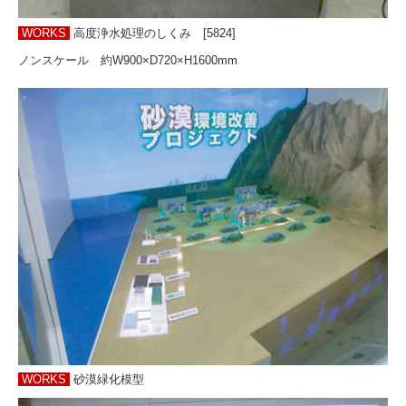
WORKS
高度浄水処理のしくみ [5824]
ノンスケール 約W900×D720×H1600mm
WORKS
砂漠緑化模型