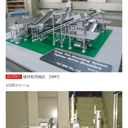
見積もりから納品まで
設備紹介
お問い合わせ
ＦＡＱ－よくある質問
WORKS
破砕処理施設 [5887]
1/100スケール