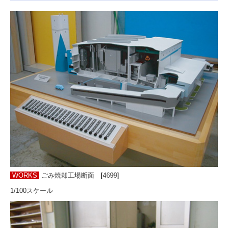
IT・その他
製作事例動画
オリジナル模型動画
サービス紹介動画
装置
試作実験研究
展示体験装置
実験学習装置
各種表示装置
音声映像装置
WORKS
ごみ焼却工場断面 [4699]
造形＆構造物
1/100スケール
記念品他
工場紹介